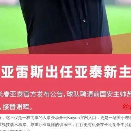
，这不仅是一桩简单的人事变动开云Kaiyun官网入口，更是一场关于
重视技战术积累、尊重职业规律的俱乐部，往往更有机会在长期竞争中脱