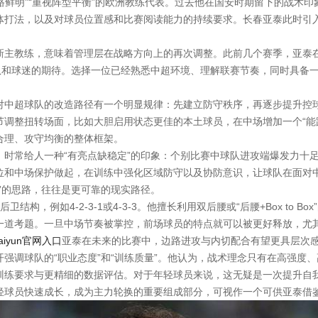
思路鲜明”“重视阵型平衡”的欧洲教练代表。过去他在国安时期留下的战术
体打法，以及对球员位置感和比赛阅读能力的持续要求。长春亚泰此时引
。
主教练，意味着管理层在战略方向上的再次调整。此前几个赛季，亚泰在联
球队和球迷的期待。选择一位已经熟悉中超环境、理解联赛节奏，同时具备
对中超球队的改造路径有一个明显规律：先建立防守秩序，再逐步提升控
节调整扭转场面，比如大胆启用状态更佳的本土球员，在中场增加一个“能
合理、攻守均衡的整体框架。
，时常给人一种“有亮点缺稳定”的印象：个别比赛中球队进攻端爆发力十
位和中场保护做起，在训练中强化区域防守以及协防意识，让球队在面对
”的思路，往往是更可靠的现实路径。
构，例如4-2-3-1或4-3-3。他擅长利用双后腰或“后腰+Box to 
一道考题。一旦中场节奏被掌控，前场球员的特点就可以被更好释放，尤
aiyun官网入口
亚泰在未来的比赛中，边路进攻与内切配合有望更具层次
强调球队的“职业态度”和“训练质量”。他认为，战术理念只有在高强度
训练要求与更精细的数据评估。对于年轻球员来说，这无疑是一次提升自
轻球员快速成长，成为主力轮换的重要组成部分，可视作一个可供亚泰借