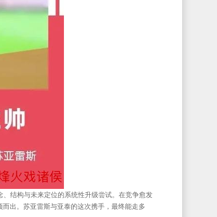
理念、结构与未来定位的系统性升级尝试。在竞争愈发
颖而出。苏亚雷斯与亚泰的这次携手，最终能走多