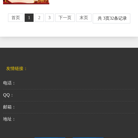
首页
1
2
3
下一页
末页
共
3
页
32
条记录
友情链接：
电话：
QQ：
邮箱：
地址：