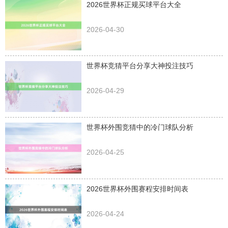
2026世界杯正规买球平台大全
2026-04-30
世界杯竞猜平台分享大神投注技巧
2026-04-29
世界杯外围竞猜中的冷门球队分析
2026-04-25
2026世界杯外围赛程安排时间表
2026-04-24