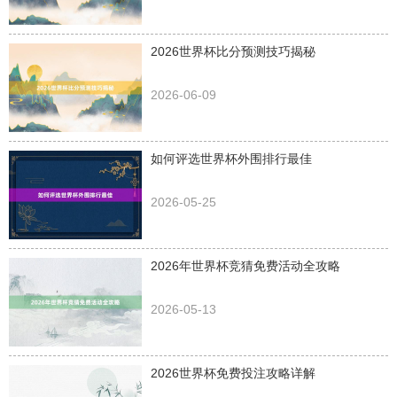
2026世界杯比分预测技巧揭秘
2026-06-09
如何评选世界杯外围排行最佳
2026-05-25
2026年世界杯竞猜免费活动全攻略
2026-05-13
2026世界杯免费投注攻略详解