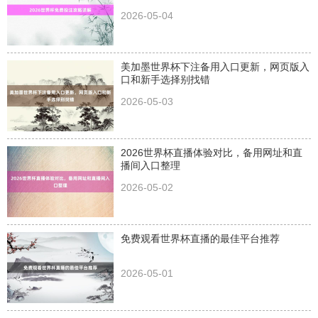
2026-05-04
美加墨世界杯下注备用入口更新，网页版入
口和新手选择别找错
2026-05-03
2026世界杯直播体验对比，备用网址和直
播间入口整理
2026-05-02
免费观看世界杯直播的最佳平台推荐
2026-05-01