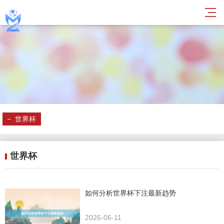
世界杯
世界杯
如何分析世界杯下注最新趋势
2026-06-11