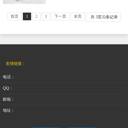
首页
1
2
3
下一页
末页
共
3
页
32
条记录
友情链接：
电话：
QQ：
邮箱：
地址：