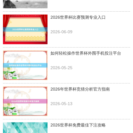
2026世界杯比赛预测专业入口
2026-06-09
如何轻松操作世界杯外围手机投注平台
2026-05-25
2026年世界杯竞猜分析官方指南
2026-05-13
2026世界杯免费最佳下注攻略